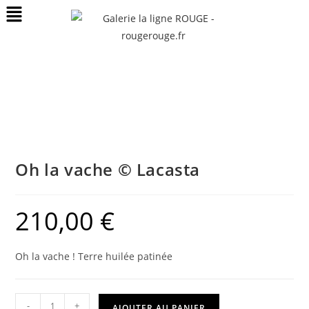
Oh la vache © Lacasta
210,00
€
Oh la vache ! Terre huilée patinée
-
+
AJOUTER AU PANIER