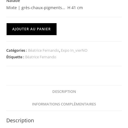
Naïade
Mixte | grès-chaux-pigments…
H 41 cm
AJOUTER AU PANIER
Catégories :
Béatrice Fernando
,
Expo In_vierNO
Étiquette :
Béatrice Fernando
DESCRIPTION
INFORMATIONS COMPLÉMENTAIRES
Description