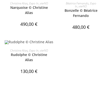
LIRE LA SUITE
AJOUTER AU PANIER
Christine Alias
,
Expo In_vierNO
Béatrice Fernando
,
Expo
In_vierNO
Narquoise © Christine
Bonzelle © Béatrice
Alias
Fernando
490,00
€
480,00
€
ÉPUISÉ
LIRE LA SUITE
Christine Alias
,
Expo In_vierNO
Rudolphe © Christine
Alias
130,00
€